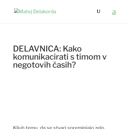
DELAVNICA: Kako
komunikacirati s timom v
negotovih časih?
Kljub temu, da se stvari spreminjajo zelo